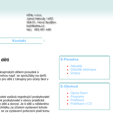
Kontakt
 děti
E-Poradna
Aktuality
Důležité informace
 ukrajinským dětem posudek o
Dotazy
emohou např. se spolužáky na delší
pro děti z Ukrajiny pro účely škol v
E-Obchod
Opora řízení
Programy
udek vydává registrující poskytovatel
Publikace
ek poskytovatel v oboru praktické
Publikace s CD
 děti a dorost. Je-li dítě u některého
prohlídku za účelem vystavení tohoto
se za vystavení potvrzení platí tomu