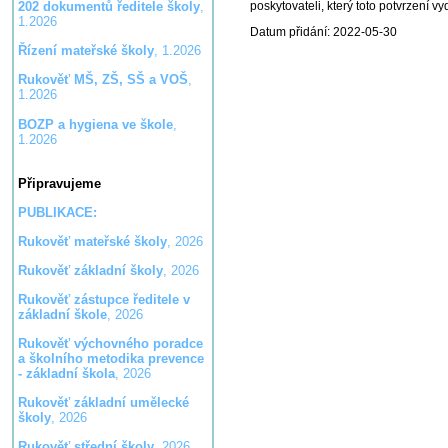
poskytovateli, který toto potvrzení vy
202 dokumentů ředitele školy
,
1.2026
Datum přidání: 2022-05-30
Řízení mateřské školy
, 1.2026
Rukověť MŠ, ZŠ, SŠ a VOŠ
,
1.2026
BOZP a hygiena ve škole
,
1.2026
Připravujeme
PUBLIKACE:
Rukověť mateřské školy
, 2026
Rukověť základní školy
, 2026
Rukověť zástupce ředitele v
základní škole
, 2026
Rukověť výchovného poradce
a školního metodika prevence
- základní škola
, 2026
Rukověť základní umělecké
školy
, 2026
Rukověť střední školy
, 2026