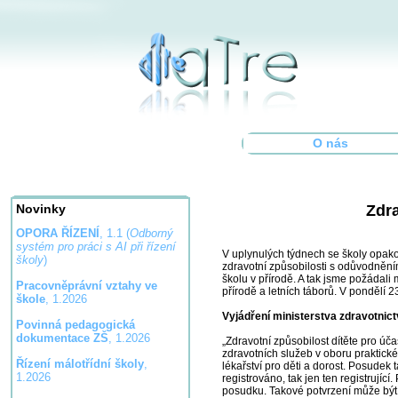
O nás
Zdra
Novinky
OPORA ŘÍZENÍ
, 1.1 (
Odborný
systém pro práci s AI při řízení
V uplynulých týdnech se školy opako
školy
)
zdravotní způsobilosti s odůvodněním
školu v přírodě. A tak jsme požádali 
Pracovněprávní vztahy ve
přírodě a letních táborů. V pondělí 23
škole
, 1.2026
Vyjádření ministerstva zdravotnict
Povinná pedagogická
dokumentace ZŠ
, 1.2026
„Zdravotní způsobilost dítěte pro úč
zdravotních služeb v oboru praktické 
Řízení málotřídní školy
,
lékařství pro děti a dorost. Posudek t
1.2026
registrováno, tak jen ten registrujíc
posudku. Takové potvrzení může být t