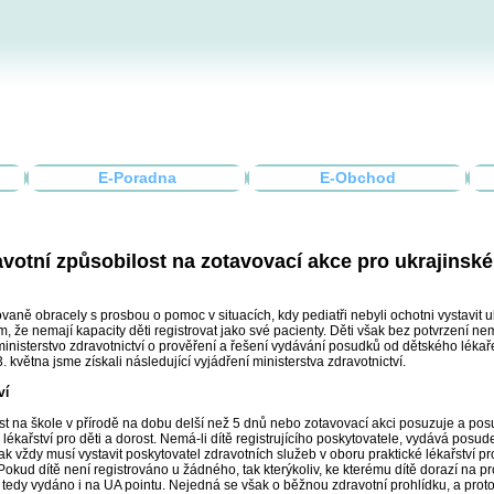
E-Poradna
E-Obchod
votní způsobilost na zotavovací akce pro ukrajinské
vaně obracely s prosbou o pomoc v situacích, kdy pediatři nebyli ochotni vystavit
, že nemají kapacity děti registrovat jako své pacienty. Děti však bez potvrzení n
ministerstvo zdravotnictví o prověření a řešení vydávání posudků od dětského lékaře 
. května jsme získali následující vyjádření ministerstva zdravotnictví.
ví
ast na škole v přírodě na dobu delší než 5 dnů nebo zotavovací akci posuzuje a pos
lékařství pro děti a dorost. Nemá-li dítě registrujícího poskytovatele, vydává posud
ak vždy musí vystavit poskytovatel zdravotních služeb v oboru praktické lékařství pro
í. Pokud dítě není registrováno u žádného, tak kterýkoliv, ke kterému dítě dorazí na 
edy vydáno i na UA pointu. Nejedná se však o běžnou zdravotní prohlídku, a proto 