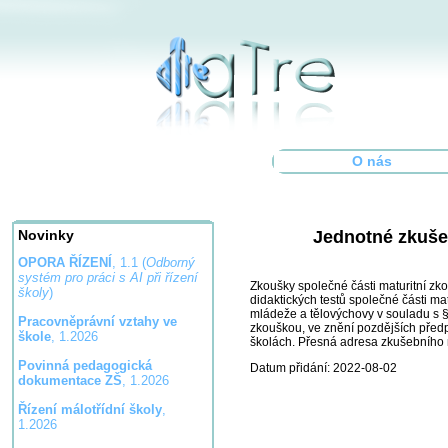
O nás
Jednotné zkuše
Novinky
OPORA ŘÍZENÍ
, 1.1 (
Odborný
systém pro práci s AI při řízení
Zkoušky společné části maturitní zk
školy
)
didaktických testů společné části m
mládeže a tělovýchovy v souladu s §
Pracovněprávní vztahy ve
zkouškou, ve znění pozdějších předp
škole
, 1.2026
školách. Přesná adresa zkušebního 
Povinná pedagogická
Datum přidání: 2022-08-02
dokumentace ZŠ
, 1.2026
Řízení málotřídní školy
,
1.2026