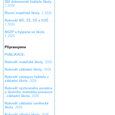
202 dokumentů ředitele školy
,
1.2026
Řízení mateřské školy
, 1.2026
Rukověť MŠ, ZŠ, SŠ a VOŠ
,
1.2026
BOZP a hygiena ve škole
,
1.2026
Připravujeme
PUBLIKACE:
Rukověť mateřské školy
, 2026
Rukověť základní školy
, 2026
Rukověť zástupce ředitele v
základní škole
, 2026
Rukověť výchovného poradce
a školního metodika prevence
- základní škola
, 2026
Rukověť základní umělecké
školy
, 2026
Rukověť střední školy
, 2026