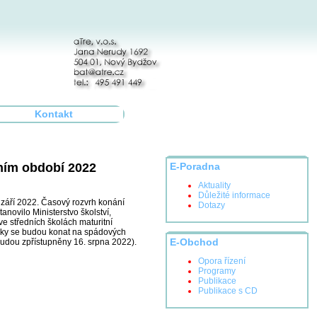
Kontakt
ním období 2022
E-Poradna
Aktuality
Důležité informace
 září 2022. Časový rozvrh konání
Dotazy
novilo Ministerstvo školství,
e středních školách maturitní
ušky se budou konat na spádových
udou zpřístupněny 16. srpna 2022).
E-Obchod
Opora řízení
Programy
Publikace
Publikace s CD