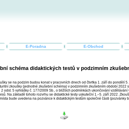
E-Poradna
E-Obchod
bní schéma didaktických testů v podzimním zkušeb
oušky se na podzim budou konat v pracovních dnech od čtvrtka 1. září do pondělí 5.
aturitní zkoušky (jednotné zkušební schéma) v podzimním zkušebním období 2022 sta
 2 odst. 5 vyhlášky č. 177/2009 Sb., o bližších podmínkách ukončování vzdělávání v
isů. Na základě tohoto rozvrhu se didaktické testy uskuteční 1.–5. září 2022. Zko
místa bude uvedena na pozvánce k didaktickým testům společné části (pozvánky b