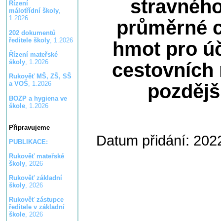
stravného
Řízení
málotřídní školy
,
1.2026
průměrné 
202 dokumentů
ředitele školy
, 1.2026
hmot pro ú
Řízení mateřské
školy
, 1.2026
cestovních 
Rukověť MŠ, ZŠ, SŠ
a VOŠ
, 1.2026
pozdějš
BOZP a hygiena ve
škole
, 1.2026
Připravujeme
Datum přidání: 202
PUBLIKACE:
Rukověť mateřské
školy
, 2026
Rukověť základní
školy
, 2026
Rukověť zástupce
ředitele v základní
škole
, 2026