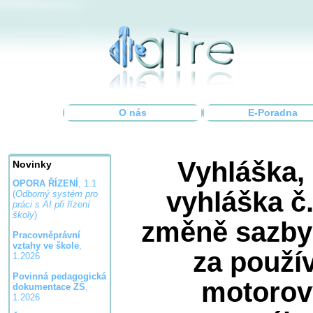
O nás
E-Poradna
Vyhláška,
Novinky
OPORA ŘÍZENÍ
, 1.1
vyhláška č.
(
Odborný systém pro
práci s AI při řízení
školy
)
změně sazby
Pracovněprávní
vztahy ve škole
,
za použív
1.2026
Povinná pedagogická
motorov
dokumentace ZŠ
,
1.2026