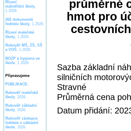
průměrné 
Řízení
málotřídní školy
,
1.2026
hmot pro ú
202 dokumentů
ředitele školy
, 1.2026
cestovních
Řízení mateřské
školy
, 1.2026
Rukověť MŠ, ZŠ, SŠ
a VOŠ
, 1.2026
BOZP a hygiena ve
škole
, 1.2026
Sazba základní náh
silničních motorový
Připravujeme
PUBLIKACE:
Stravné
Rukověť mateřské
Průměrná cena po
školy
, 2026
Rukověť základní
Datum přidání: 202
školy
, 2026
Rukověť zástupce
ředitele v základní
škole
, 2026