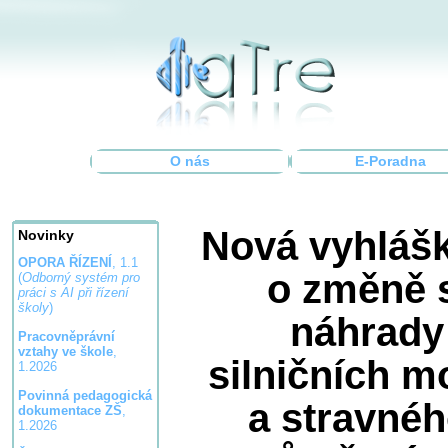
O nás
E-Poradna
Nová vyhlášk
Novinky
OPORA ŘÍZENÍ
, 1.1
o změně 
(
Odborný systém pro
práci s AI při řízení
školy
)
náhrady
Pracovněprávní
vztahy ve škole
,
silničních m
1.2026
Povinná pedagogická
a stravnéh
dokumentace ZŠ
,
1.2026