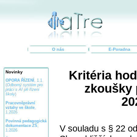
O nás
E-Poradna
Kritéria ho
Novinky
OPORA ŘÍZENÍ
, 1.1
zkoušky 
(
Odborný systém pro
práci s AI při řízení
školy
)
20
Pracovněprávní
vztahy ve škole
,
1.2026
Povinná pedagogická
V souladu s § 22 od
dokumentace ZŠ
,
1.2026