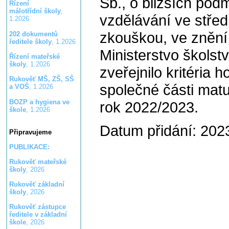
Sb., o bližších po
Řízení
málotřídní školy
,
vzdělávání ve střed
1.2026
zkouškou, ve znění
202 dokumentů
ředitele školy
, 1.2026
Ministerstvo školst
Řízení mateřské
školy
, 1.2026
zveřejnilo kritéria
Rukověť MŠ, ZŠ, SŠ
společné části matu
a VOŠ
, 1.2026
BOZP a hygiena ve
rok 2022/2023.
škole
, 1.2026
Datum přidání: 202
Připravujeme
PUBLIKACE:
Rukověť mateřské
školy
, 2026
Rukověť základní
školy
, 2026
Rukověť zástupce
ředitele v základní
škole
, 2026