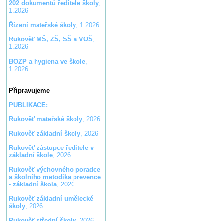
202 dokumentů ředitele školy
,
1.2026
Řízení mateřské školy
, 1.2026
Rukověť MŠ, ZŠ, SŠ a VOŠ
,
1.2026
BOZP a hygiena ve škole
,
1.2026
Připravujeme
PUBLIKACE:
Rukověť mateřské školy
, 2026
Rukověť základní školy
, 2026
Rukověť zástupce ředitele v
základní škole
, 2026
Rukověť výchovného poradce
a školního metodika prevence
- základní škola
, 2026
Rukověť základní umělecké
školy
, 2026
Rukověť střední školy
, 2026