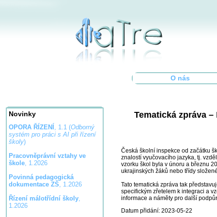
O nás
Tematická zpráva – 
Novinky
OPORA ŘÍZENÍ
, 1.1 (
Odborný
systém pro práci s AI při řízení
školy
)
Česká školní inspekce od začátku šk
Pracovněprávní vztahy ve
znalostí vyučovacího jazyka, tj. vz
škole
, 1.2026
vzorku škol byla v únoru a březnu 20
ukrajinských žáků nebo třídy složené
Povinná pedagogická
dokumentace ZŠ
, 1.2026
Tato tematická zpráva tak představuj
specifickým zřetelem k integraci a vz
informace a náměty pro další podpůrn
Řízení málotřídní školy
,
1.2026
Datum přidání: 2023-05-22