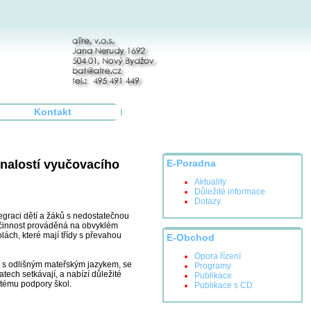
Kontakt
znalostí vyučovacího
E-Poradna
Aktuality
Důležité informace
Dotazy
egraci dětí a žáků s nedostatečnou
í činnost prováděná na obvyklém
ách, které mají třídy s převahou
E-Obchod
Opora řízení
áků s odlišným mateřským jazykem, se
Programy
tech setkávají, a nabízí důležité
Publikace
stému podpory škol.
Publikace s CD