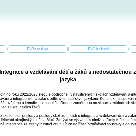
E-Poradna
E-Obchod
Integrace a vzdělávání dětí a žáků s nedostatečnou 
jazyka
olního roku 2022/2023 sleduje podrobněji v navštívených školách vzdělávání a int
dělávání a integraci dětí a žáků s odlišným mateřským jazykem. Komplexní inspekčn
23 rozšířena o tematickou inspekční činnost zaměřenou na situaci v základních škol
 jen z ukrajinských žáků.
e zkušenosti, přístupy a postupy škol usilujících o integraci a vzdělávání dětí a ž
dělávání ukrajinských dětí a žáků. Zabývá se výzvami, s nimiž se školy v těchto téma
é intervence ze strany institucí vstupujících do řízení vzdělávací soustavy a do sy