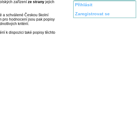
olských zařízení
ze strany
jejich
Přihlásit
Zaregistrovat se
 a schválené Českou školní
m pro hodnocení jsou pak popisy
notlivých kritérií.
ií k dispozici také popisy těchto