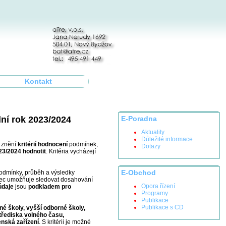
Kontakt
ní rok 2023/2024
E-Poradna
Aktuality
Důležité informace
3 znění
kritérií hodnocení
podmínek,
Dotazy
23/2024 hodnotit
. Kritéria vycházejí
 podmínky, průběh a výsledky
E-Obchod
mec umožňuje sledovat dosahování
Opora řízení
údaje
jsou
podkladem pro
Programy
Publikace
Publikace s CD
né školy, vyšší odborné školy,
střediska volného času,
nská zařízení
. S kritérii je možné