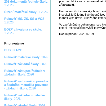
pracovat také v rámci
autoevaluačníc
202 dokumentů ředitele školy
,
zřizovatelů
.
1.2026
Hodnocení škol a školských zařízení 
Řízení mateřské školy
, 1.2026
inspekcí, jejíž jednotlivé úrovně js
jednotlivých úrovní u každého kritéria
Rukověť MŠ, ZŠ, SŠ a VOŠ
,
1.2026
Ve zveřejněném dokumentu jsou kromě 
kritérií (reflektující nejvyšší, tedy v
BOZP a hygiena ve škole
,
1.2026
Datum přidání: 2023-07-09
Připravujeme
PUBLIKACE:
Rukověť mateřské školy
, 2026
Rukověť základní školy
, 2026
Rukověť zástupce ředitele v
základní škole
, 2026
Rukověť výchovného poradce
a školního metodika prevence
- základní škola
, 2026
Rukověť základní umělecké
školy
, 2026
Rukověť střední školy
, 2026