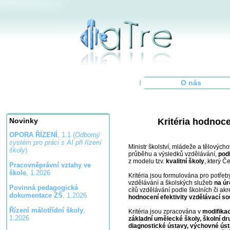
O nás
Kritéria hodnoc
Novinky
OPORA ŘÍZENÍ
, 1.1 (
Odborný
systém pro práci s AI při řízení
Ministr školství, mládeže a tělovýc
školy
)
průběhu a výsledků vzdělávání,
pod
z modelu tzv.
kvalitní školy
, který Č
Pracovněprávní vztahy ve
škole
, 1.2026
Kritéria jsou formulována pro potře
vzdělávání a školských služeb
na úr
Povinná pedagogická
cílů vzdělávání podle školních či a
dokumentace ZŠ
, 1.2026
hodnocení efektivity vzdělávací s
Řízení málotřídní školy
,
Kritéria jsou zpracována v
modifika
1.2026
základní umělecké školy, školní dr
diagnostické ústavy, výchovné ús