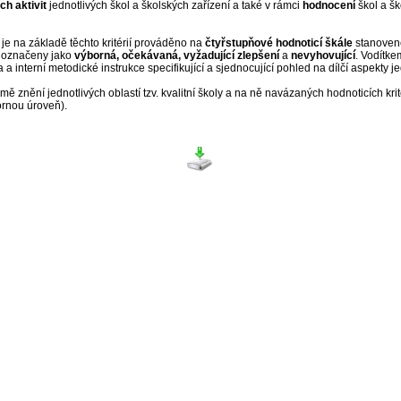
h aktivit
jednotlivých škol a školských zařízení a také v rámci
hodnocení
škol a šk
je na základě těchto kritérií prováděno na
čtyřstupňové hodnoticí škále
stanovené
ou označeny jako
výborná, očekávaná, vyžadující zlepšení
a
nevyhovující
. Vodítke
 a interní metodické instrukce specifikující a sjednocující pohled na dílčí aspekty jed
znění jednotlivých oblastí tzv. kvalitní školy a na ně navázaných hodnoticích kritér
ýbornou úroveň).