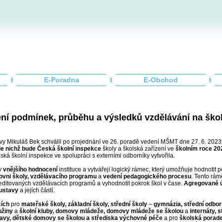
E-Poradna
E-Obchod
ení podmínek, průběhu a výsledků vzdělávání na škol
hovy Mikuláš Bek schválil po projednání ve 26. poradě vedení MŠMT dne 27. 6. 202
le nichž bude Česká školní inspekce
školy a školská zařízení ve
školním roce 20
eská školní inspekce ve spolupráci s externími odborníky vytvořila.
by
vnějšího hodnocení
instituce a vytvářejí logický rámec, který umožňuje hodnotit
ovni školy, vzdělávacího programu
a
vedení pedagogického procesu
. Tento rá
kreditovaných vzdělávacích programů a vyhodnotit pokrok škol v čase.
Agregované 
oustavy
a jejích částí.
cích
pro
mateřské školy, základní školy, střední školy
–
gymnázia, střední odbor
užiny
a
školní kluby, domovy mládeže, domovy mládeže se školou
a
internáty, 
tavy, dětské domovy se školou a střediska výchovné péče
a pro
školská porade