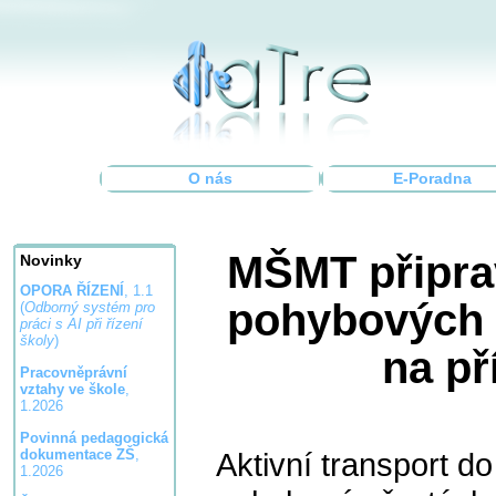
O nás
E-Poradna
MŠMT připra
Novinky
OPORA ŘÍZENÍ
, 1.1
pohybových a
(
Odborný systém pro
práci s AI při řízení
školy
)
na pří
Pracovněprávní
vztahy ve škole
,
1.2026
Povinná pedagogická
Aktivní transport do
dokumentace ZŠ
,
1.2026