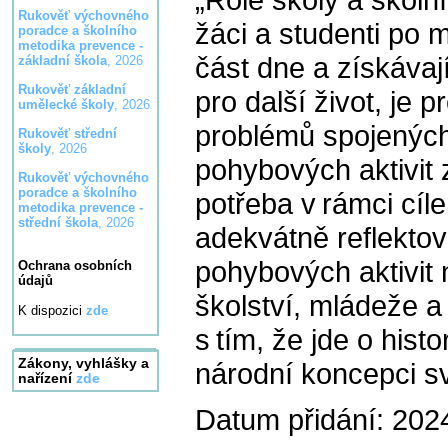
Rukověť výchovného
žáci a studenti po 
poradce a školního
metodika prevence -
část dne a získáva
základní škola
, 2026
Rukověť základní
pro další život, je 
umělecké školy
, 2026
problémů spojenýc
Rukověť střední
školy
, 2026
pohybových aktivit 
Rukověť výchovného
poradce a školního
potřeba v rámci cíle
metodika prevence -
střední škola
, 2026
adekvátně reflektov
pohybových aktivit 
Ochrana osobních
údajů
školství, mládeže a
K dispozici
zde
s tím, že jde o hist
Zákony, vyhlášky a
národní koncepci s
nařízení
zde
Datum přidání: 202