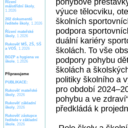
pohybové přestávk
Řízení
málotřídní školy
,
výuce tělocviku, ote
1.2026
školních sportovních
202 dokumentů
ředitele školy
, 1.2026
podpora sportovních
Řízení mateřské
školy
, 1.2026
duální kariéry spor
Rukověť MŠ, ZŠ, SŠ
školách. To vše obs
a VOŠ
, 1.2026
BOZP a hygiena ve
podpory pohybu dět
škole
, 1.2026
školách a školských
Připravujeme
politiky školního a
PUBLIKACE:
pro období 2024–20
Rukověť mateřské
školy
, 2026
pohybu a ve zdraví
Rukověť základní
předkládá k projed
školy
, 2026
Rukověť zástupce
ředitele v základní
škole
, 2026
„Role školy a školní