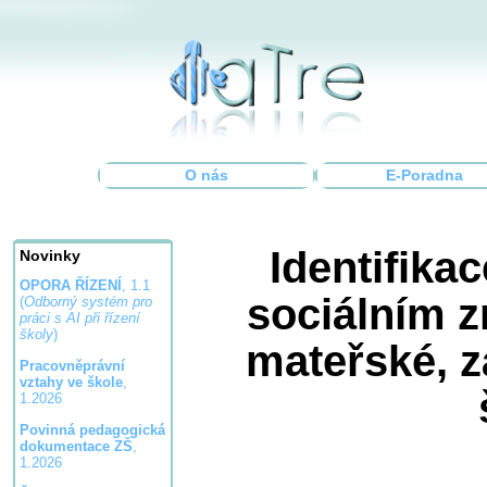
O nás
E-Poradna
Identifikac
Novinky
OPORA ŘÍZENÍ
, 1.1
sociálním 
(
Odborný systém pro
práci s AI při řízení
školy
)
mateřské, z
Pracovněprávní
vztahy ve škole
,
1.2026
Povinná pedagogická
dokumentace ZŠ
,
1.2026