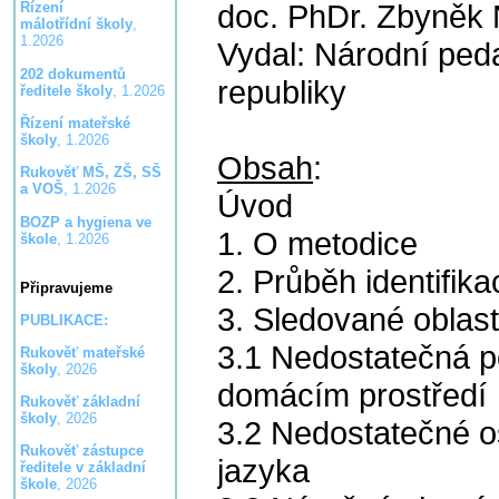
doc. PhDr. Zbyněk
Řízení
málotřídní školy
,
1.2026
Vydal: Národní peda
202 dokumentů
republiky
ředitele školy
, 1.2026
Řízení mateřské
školy
, 1.2026
Obsah
:
Rukověť MŠ, ZŠ, SŠ
a VOŠ
, 1.2026
Úvod
BOZP a hygiena ve
1. O metodice
škole
, 1.2026
2. Průběh identifik
Připravujeme
3. Sledované oblas
PUBLIKACE:
3.1 Nedostatečná p
Rukověť mateřské
školy
, 2026
domácím prostředí
Rukověť základní
školy
, 2026
3.2 Nedostatečné o
Rukověť zástupce
jazyka
ředitele v základní
škole
, 2026