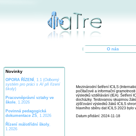
O nás
Novinky
OPORA ŘÍZENÍ
, 1.1 (
Odborný
systém pro práci s AI při řízení
Mezinárodní šetření ICILS (Internat
školy
)
počítačové a informační gramotnosti
výsledků vzdělávání (IEA). Šetření I
Pracovněprávní vztahy ve
docházky. Testovanou skupinou žáků 
škole
, 1.2026
zjišťování výsledků žáků ICILS shrom
hlavního sběru dat ICILS 2023 bylo 
Povinná pedagogická
dokumentace ZŠ
, 1.2026
Datum přidání: 2024-11-18
Řízení málotřídní školy
,
1.2026