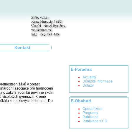
Kontakt
E-Poradna
Aktuality
Důležité informace
vednostech žáků v oblasti
Dotazy
zinárodní asociace pro hodnocení
á o žáky 8. ročníku povinné školní
ků víceletých gymnázií. Kromě
 škálu kontextových informací. Do
E-Obchod
Opora řízení
Programy
Publikace
Publikace s CD