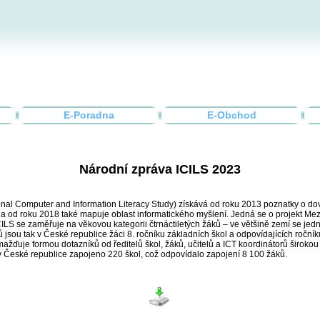
E-Poradna
E-Obchod
Národní zpráva ICILS 2023
ional Computer and Information Literacy Study) získává od roku 2013 poznatky o do
 a od roku 2018 také mapuje oblast informatického myšlení. Jedná se o projekt Me
CILS se zaměřuje na věkovou kategorii čtrnáctiletých žáků – ve většině zemí se jedn
jsou tak v České republice žáci 8. ročníku základních škol a odpovídajících roční
ažďuje formou dotazníků od ředitelů škol, žáků, učitelů a ICT koordinátorů širokou
v České republice zapojeno 220 škol, což odpovídalo zapojení 8 100 žáků.