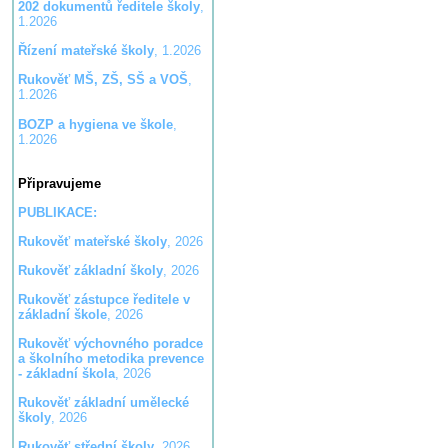
202 dokumentů ředitele školy
,
1.2026
Řízení mateřské školy
, 1.2026
Rukověť MŠ, ZŠ, SŠ a VOŠ
,
1.2026
BOZP a hygiena ve škole
,
1.2026
Připravujeme
PUBLIKACE:
Rukověť mateřské školy
, 2026
Rukověť základní školy
, 2026
Rukověť zástupce ředitele v
základní škole
, 2026
Rukověť výchovného poradce
a školního metodika prevence
- základní škola
, 2026
Rukověť základní umělecké
školy
, 2026
Rukověť střední školy
, 2026