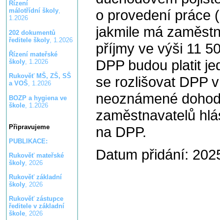
Řízení
o provedení práce (
málotřídní školy
,
1.2026
jakmile má zaměst
202 dokumentů
ředitele školy
, 1.2026
příjmy ve výši 11 5
Řízení mateřské
DPP budou platit je
školy
, 1.2026
Rukověť MŠ, ZŠ, SŠ
se rozlišovat DPP 
a VOŠ
, 1.2026
neoznámené dohody
BOZP a hygiena ve
škole
, 1.2026
zaměstnavatelů hlá
Připravujeme
na DPP.
PUBLIKACE:
Datum přidání: 202
Rukověť mateřské
školy
, 2026
Rukověť základní
školy
, 2026
Rukověť zástupce
ředitele v základní
škole
, 2026