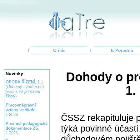
O nás
E-Poradna
Dohody o pr
Novinky
OPORA ŘÍZENÍ
, 1.1
1.
(
Odborný systém pro
práci s AI při řízení
školy
)
Pracovněprávní
vztahy ve škole
,
1.2026
ČSSZ rekapituluje p
Povinná pedagogická
týká povinné účas
dokumentace ZŠ
,
1.2026
důchodovém pojiště