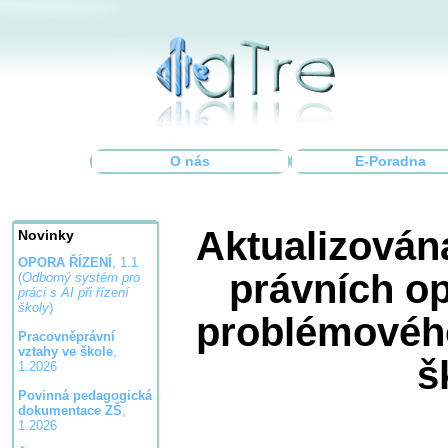
O nás
E-Poradna
Aktualizován
Novinky
OPORA ŘÍZENÍ
, 1.1
právních op
(
Odborný systém pro
práci s AI při řízení
školy
)
problémového
Pracovněprávní
vztahy ve škole
,
š
1.2026
Povinná pedagogická
dokumentace ZŠ
,
1.2026