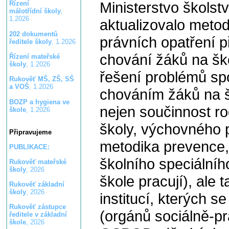
Ministerstvo školst
Řízení
málotřídní školy
,
1.2026
aktualizovalo metod
202 dokumentů
právních opatření 
ředitele školy
, 1.2026
chování žáků na ško
Řízení mateřské
školy
, 1.2026
řešení problémů sp
Rukověť MŠ, ZŠ, SŠ
a VOŠ
, 1.2026
chováním žáků na šk
BOZP a hygiena ve
nejen součinnost r
škole
, 1.2026
školy, výchovného 
Připravujeme
metodika prevence,
PUBLIKACE:
školního speciální
Rukověť mateřské
školy
, 2026
škole pracují), ale 
Rukověť základní
školy
, 2026
institucí, kterých s
Rukověť zástupce
(orgánů sociálně-pr
ředitele v základní
škole
, 2026