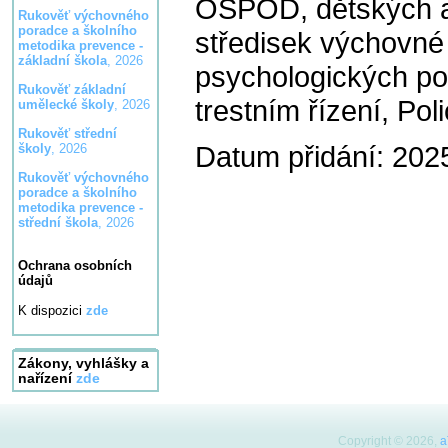
OSPOD, dětských a
Rukověť výchovného
poradce a školního
středisek výchovné
metodika prevence -
základní škola
, 2026
psychologických po
Rukověť základní
trestním řízení, Pol
umělecké školy
, 2026
Rukověť střední
Datum přidání: 202
školy
, 2026
Rukověť výchovného
poradce a školního
metodika prevence -
střední škola
, 2026
Ochrana osobních
údajů
K dispozici
zde
Zákony, vyhlášky a
nařízení
zde
Copyright © 2026,
a