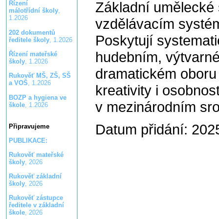
Základní umělecké 
Řízení
málotřídní školy
,
1.2026
vzdělávacím systém
202 dokumentů
Poskytují systemat
ředitele školy
, 1.2026
hudebním, výtvarném
Řízení mateřské
školy
, 1.2026
dramatickém oboru a
Rukověť MŠ, ZŠ, SŠ
a VOŠ
, 1.2026
kreativity i osobnos
BOZP a hygiena ve
v mezinárodním sr
škole
, 1.2026
Datum přidání: 202
Připravujeme
PUBLIKACE:
Rukověť mateřské
školy
, 2026
Rukověť základní
školy
, 2026
Rukověť zástupce
ředitele v základní
škole
, 2026