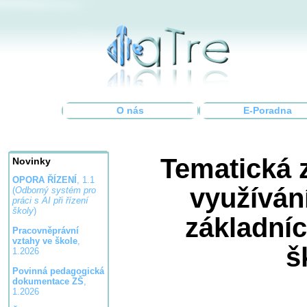
O nás
E-Poradna
Tematická 
Novinky
OPORA ŘÍZENÍ
, 1.1
využíván
(
Odborný systém pro
práci s AI při řízení
školy
)
základní
Pracovněprávní
vztahy ve škole
,
š
1.2026
Povinná pedagogická
dokumentace ZŠ
,
1.2026