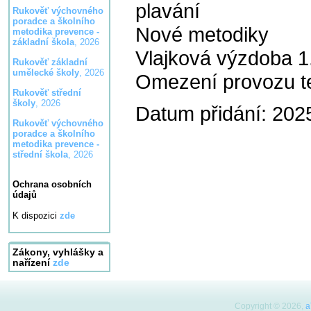
plavání
Rukověť výchovného
poradce a školního
Nové metodiky
metodika prevence -
základní škola
, 2026
Vlajková výzdoba 1
Rukověť základní
umělecké školy
, 2026
Omezení provozu te
Rukověť střední
školy
, 2026
Datum přidání: 202
Rukověť výchovného
poradce a školního
metodika prevence -
střední škola
, 2026
Ochrana osobních
údajů
K dispozici
zde
Zákony, vyhlášky a
nařízení
zde
Copyright © 2026,
a