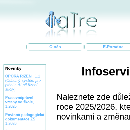
O nás
E-Poradna
Infoservi
Novinky
OPORA ŘÍZENÍ
, 1.1
(
Odborný systém pro
práci s AI při řízení
školy
)
Naleznete zde důle
Pracovněprávní
vztahy ve škole
,
roce 2025/2026, kter
1.2026
novinkami a změnam
Povinná pedagogická
dokumentace ZŠ
,
1.2026