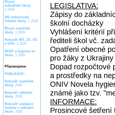
Řízení
LEGISLATIVA:
málotřídní školy
,
1.2026
Zápisy do základníc
202 dokumentů
školní docházky
ředitele školy
, 1.2026
Řízení mateřské
Vyhlášení kritérií p
školy
, 1.2026
řediteli škol vč. z
Rukověť MŠ, ZŠ, SŠ
a VOŠ
, 1.2026
Opatření obecné po
BOZP a hygiena ve
škole
, 1.2026
pro žáky z Ukrajin
Dopad rozpočtové p
Připravujeme
a prostředky na ne
PUBLIKACE:
Rukověť mateřské
ONIV Novela hygien
školy
, 2026
známé jako tzv. "m
Rukověť základní
školy
, 2026
INFORMACE:
Rukověť zástupce
ředitele v základní
Prosincové šetření 
škole
, 2026