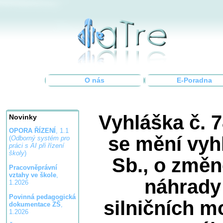
O nás
E-Poradna
Vyhláška č. 7
Novinky
OPORA ŘÍZENÍ
, 1.1
se mění vyh
(
Odborný systém pro
práci s AI při řízení
školy
)
Sb., o změn
Pracovněprávní
vztahy ve škole
,
náhrady
1.2026
Povinná pedagogická
silničních m
dokumentace ZŠ
,
1.2026