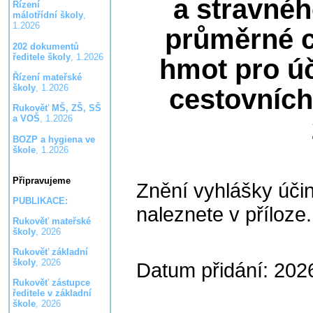
a stravnéh
Řízení
málotřídní školy
,
1.2026
průměrné 
202 dokumentů
ředitele školy
, 1.2026
hmot pro ú
Řízení mateřské
školy
, 1.2026
cestovních
Rukověť MŠ, ZŠ, SŠ
a VOŠ
, 1.2026
BOZP a hygiena ve
škole
, 1.2026
Připravujeme
Znění vyhlášky účin
PUBLIKACE:
naleznete v příloze.
Rukověť mateřské
školy
, 2026
Rukověť základní
školy
, 2026
Datum přidání: 202
Rukověť zástupce
ředitele v základní
škole
, 2026