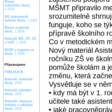
Řízení
MŠMT připravilo met
málotřídní školy
,
1.2026
srozumitelně shrnuj
202 dokumentů
ředitele školy
, 1.2026
funguje, koho se týk
Řízení mateřské
přípravě školního r
školy
, 1.2026
Rukověť MŠ, ZŠ, SŠ
Co v metodickém ma
a VOŠ
, 1.2026
Nový materiál Asis
BOZP a hygiena ve
škole
, 1.2026
ročníku ZŠ ve škol
Připravujeme
pomůže školám a jej
PUBLIKACE:
změnu, která začne 
Rukověť mateřské
Vysvětluje se v ně
školy
, 2026
Rukověť základní
• kdy má být v 1. r
školy
, 2026
učitele také asiste
Rukověť zástupce
ředitele v základní
• jaké pracovněpráv
škole
, 2026