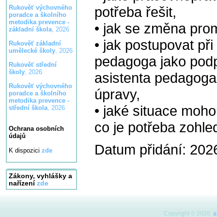
potřeba řešit,
Rukověť výchovného
poradce a školního
metodika prevence -
• jak se změna pro
základní škola
, 2026
• jak postupovat př
Rukověť základní
umělecké školy
, 2026
pedagoga jako podp
Rukověť střední
školy
, 2026
asistenta pedagoga
Rukověť výchovného
úpravy,
poradce a školního
metodika prevence -
• jaké situace moho
střední škola
, 2026
co je potřeba zohled
Ochrana osobních
údajů
Datum přidání: 202
K dispozici
zde
Zákony, vyhlášky a
nařízení
zde
Copyright © 2026,
a