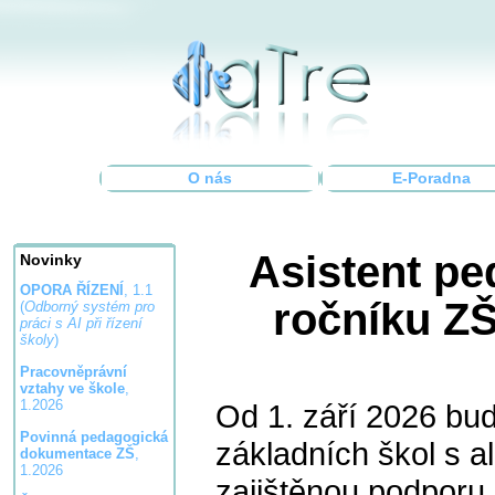
O nás
E-Poradna
Asistent p
Novinky
OPORA ŘÍZENÍ
, 1.1
ročníku ZŠ
(
Odborný systém pro
práci s AI při řízení
školy
)
Pracovněprávní
vztahy ve škole
,
1.2026
Od 1. září 2026 bud
Povinná pedagogická
základních škol s 
dokumentace ZŠ
,
1.2026
zajištěnou podporu