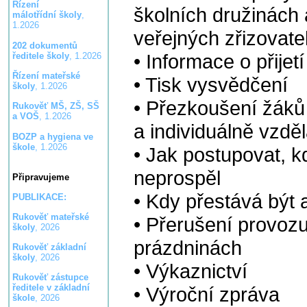
Řízení
školních družinách 
málotřídní školy
,
1.2026
veřejných zřizovat
202 dokumentů
• Informace o přij
ředitele školy
, 1.2026
Řízení mateřské
• Tisk vysvědčení
školy
, 1.2026
• Přezkoušení žáků
Rukověť MŠ, ZŠ, SŠ
a VOŠ
, 1.2026
a individuálně vzdě
BOZP a hygiena ve
škole
, 1.2026
• Jak postupovat, 
neprospěl
Připravujeme
• Kdy přestává být
PUBLIKACE:
Rukověť mateřské
• Přerušení provozu
školy
, 2026
prázdninách
Rukověť základní
školy
, 2026
• Výkaznictví
Rukověť zástupce
ředitele v základní
• Výroční zpráva
škole
, 2026