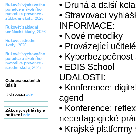
• Druhá a další kol
Rukověť výchovného
poradce a školního
• Stravovací vyhlá
metodika prevence -
základní škola
, 2026
INFORMACE:
Rukověť základní
umělecké školy
, 2026
• Nové metodiky
Rukověť střední
• Provázející učitel
školy
, 2026
• Kyberbezpečnost
Rukověť výchovného
poradce a školního
metodika prevence -
• EDIS School
střední škola
, 2026
UDÁLOSTI:
Ochrana osobních
• Konference: digit
údajů
K dispozici
zde
agend
• Konference: refle
Zákony, vyhlášky a
nařízení
zde
nepedagogické pr
• Krajské platformy