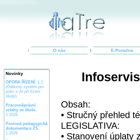
O nás
E-Poradna
Infoservi
Novinky
OPORA ŘÍZENÍ
, 1.1
(
Odborný systém pro
práci s AI při řízení
školy
)
Obsah:
Pracovněprávní
vztahy ve škole
,
• Stručný přehled 
1.2026
LEGISLATIVA:
Povinná pedagogická
dokumentace ZŠ
,
1.2026
• Stanovení úplaty 