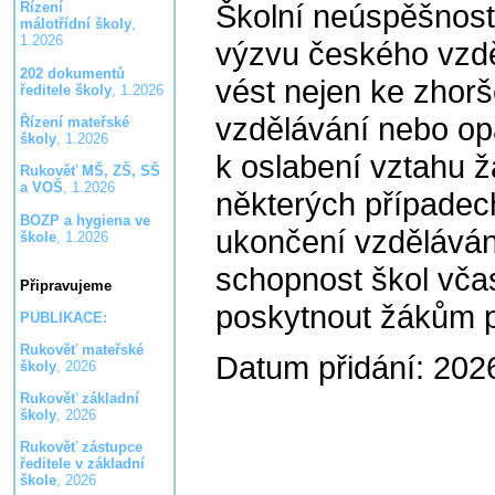
Školní neúspěšnos
Řízení
málotřídní školy
,
1.2026
výzvu českého vzd
202 dokumentů
vést nejen ke zho
ředitele školy
, 1.2026
vzdělávání nebo op
Řízení mateřské
školy
, 1.2026
k oslabení vztahu ž
Rukověť MŠ, ZŠ, SŠ
a VOŠ
, 1.2026
některých případec
BOZP a hygiena ve
ukončení vzdělávání
škole
, 1.2026
schopnost škol včas
Připravujeme
poskytnout žákům 
PUBLIKACE:
Rukověť mateřské
Datum přidání: 202
školy
, 2026
Rukověť základní
školy
, 2026
Rukověť zástupce
ředitele v základní
škole
, 2026