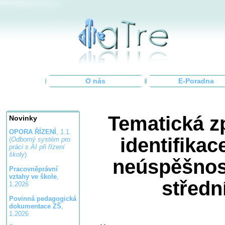
O nás
E-Poradna
Tematická z
Novinky
OPORA ŘÍZENÍ
, 1.1
identifikac
(
Odborný systém pro
práci s AI při řízení
školy
)
neúspěšnost
Pracovněprávní
vztahy ve škole
,
středn
1.2026
Povinná pedagogická
dokumentace ZŠ
,
1.2026