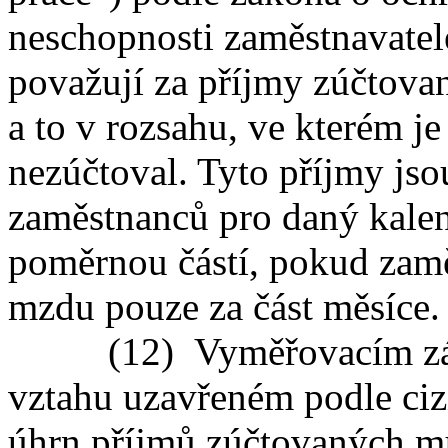
neschopnosti zaměstnavatel
považují za příjmy zúčtova
a to v rozsahu, ve kterém 
nezúčtoval. Tyto příjmy j
zaměstnanců pro daný kalen
poměrnou částí, pokud zamě
mzdu pouze za část měsíce.
(12) Vyměřovacím zákla
vztahu uzavřeném podle ciz
úhrn příjmů zúčtovaných mu