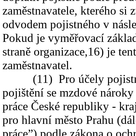
zaměstnavatele, kterého si z
odvodem pojistného v násle
Pokud je vyměřovací základ
straně organizace,
16)
je ten
zaměstnavatel.
(11) Pro účely pojistnéh
pojištění se mzdové nárok
práce České republiky - k
pro hlavní město Prahu (dá
práce”) podle zákona o och