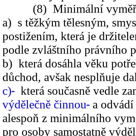
(8) Minimální vyměřovac
a) s těžkým tělesným, smy
postižením, která je držit
podle zvláštního právního 
b) která dosáhla věku potř
důchod, avšak nesplňuje da
c)
která současně vedle z
výdělečně činnou
a odvádí
alespoň z minimálního vym
pro osoby samostatně výděl