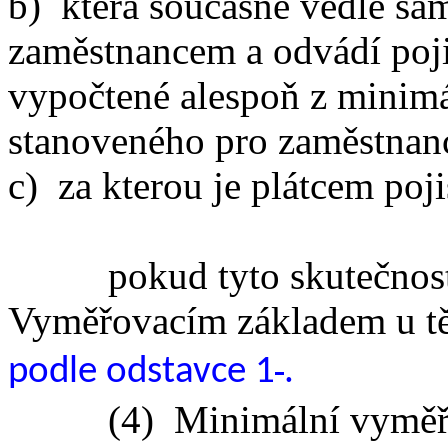
b) která současně vedle sam
zaměstnancem a odvádí poji
vypočtené alespoň z minim
stanoveného pro zaměstnan
c) za kterou je plátcem poji
pokud tyto skutečnosti t
Vyměřovacím základem u tě
podle odstavce 1
.
(4) Minimální vyměřova