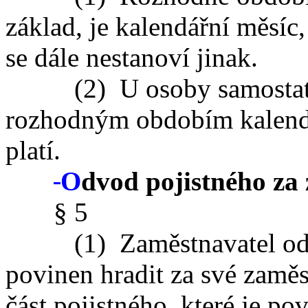
základ, je kalendářní měsíc,
se dále nestanoví jinak.
(2) U osoby samostatně 
rozhodným obdobím kalendář
platí.
O
dvod pojistného za
§ 5
(1) Zaměstnavatel odvádí
povinen hradit za své zaměs
část pojistného, které je p