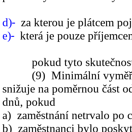
d)
za kterou je plátcem poji
e)
která je pouze příjemc
pokud tyto skutečnosti t
(9) Minimální vyměřova
snižuje na poměrnou část o
dnů, pokud
a) zaměstnání netrvalo po 
b) zaměstnanci bylo poskyt