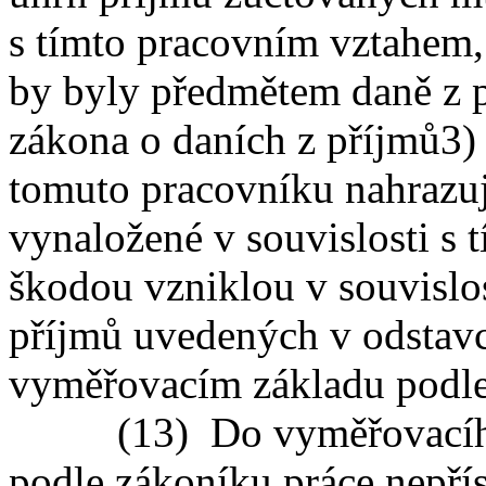
s tímto pracovním vztahem, 
by byly předmětem daně z p
zákona o daních z příjmů
3)
tomuto pracovníku nahrazuj
vynaložené v souvislosti s
škodou vzniklou v souvislo
příjmů uvedených v odstav
vyměřovacím základu podle 
(13) Do vyměřovacího z
podle zákoníku práce nepří