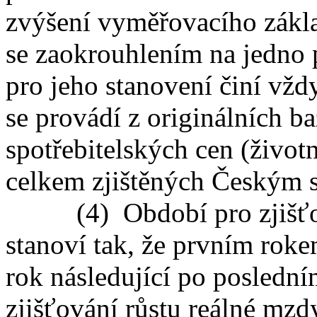
zvýšení vyměřovacího základ
se zaokrouhlením na jedno p
pro jeho stanovení činí vžd
se provádí z originálních 
spotřebitelských cen (život
celkem zjištěných Českým s
(4) Období pro zjišťová
stanoví tak, že prvním roke
rok následující po posledn
zjišťování růstu reálné mz