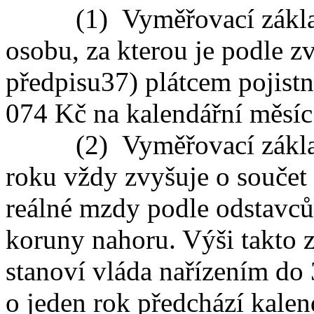
(1) Vyměřovací základ pr
osobu, za kterou je podle z
předpisu
37)
plátcem pojistné
074 Kč na kalendářní měsíc
(2) Vyměřovací základ s
roku vždy zvyšuje o součet 
reálné mzdy podle odstavců 
koruny nahoru. Výši takto
stanoví vláda nařízením do 
o jeden rok předchází kale