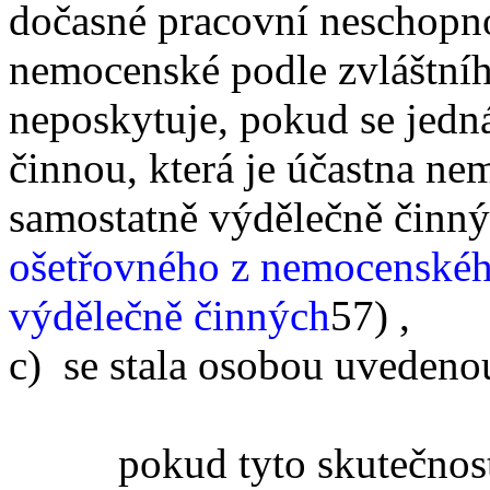
dočasné pracovní neschopnos
nemocenské podle zvláštníh
neposkytuje, pokud se jedn
činnou, která je účastna ne
samostatně výdělečně činn
ošetřovného z nemocenského
výdělečně činných
57)
,
c) se stala osobou uvedenou
pokud tyto skutečnosti t