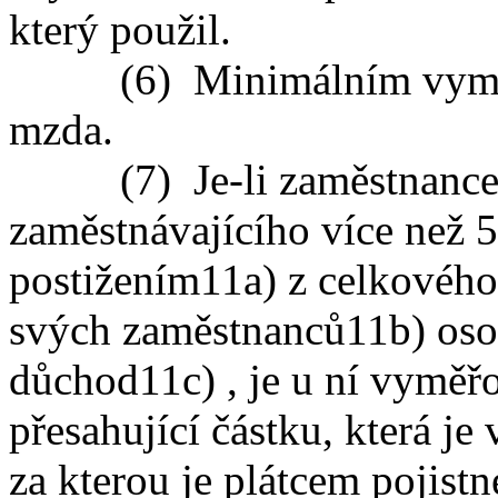
který použil.
(6) Minimálním vyměřov
mzda.
(7) Je-li zaměstnancem
zaměstnávajícího více než 
postižením
11a)
z celkového
svých zaměstnanců
11b)
osob
důchod
11c)
, je u ní vyměř
přesahující částku, která j
za kterou je plátcem pojistn