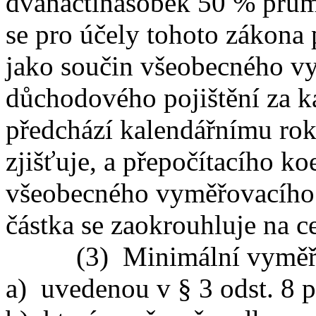
dvanáctinásobek 50 % prů
se pro účely tohoto zákona 
jako součin všeobecného v
důchodového pojištění za ka
předchází kalendářnímu rok
zjišťuje, a přepočítacího ko
všeobecného vyměřovacího
částka se zaokrouhluje na c
(3) Minimální vyměřovac
a) uvedenou v § 3 odst. 8 