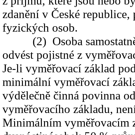
z příjmů, které jsou nebo b
zdanění v České republice,
fyzických osob.
(2) Osoba samostatně vý
odvést pojistné z vyměřova
Je-li vyměřovací základ pod
minimální vyměřovací zákla
výdělečně činná povinna od
vyměřovacího základu, není-
Minimálním vyměřovacím z