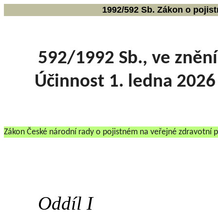
1992/592 Sb. Zákon o pojis
592/1992 Sb., ve zněn
Účinnost 1. ledna 2026
Zákon České národní rady o pojistném na veřejné zdravotní p
Oddíl I