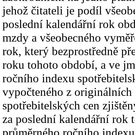
jehož čitateli je podíl vše
poslední kalendářní rok obd
mzdy a všeobecného vyměřo
rok, který bezprostředně p
roku tohoto období, a ve j
ročního indexu spotřebitel
vypočteného z originálních
spotřebitelských cen zjišt
za poslední kalendářní rok
průměrného ročního indexu 