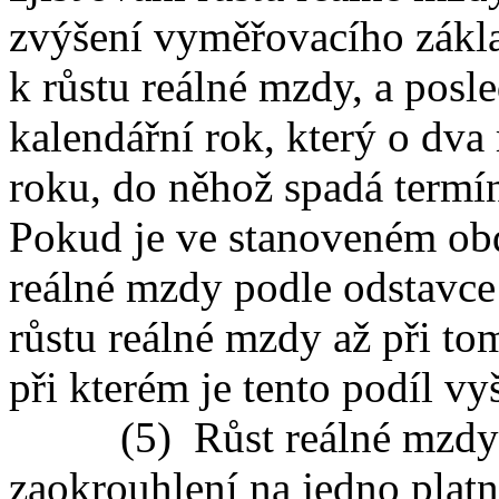
zvýšení vyměřovacího zákla
k růstu reálné mzdy, a pos
kalendářní rok, který o dv
roku, do něhož spadá termí
Pokud je ve stanoveném obd
reálné mzdy podle odstavce 
růstu reálné mzdy až při t
při kterém je tento podíl vyš
(5) Růst reálné mzdy se
zaokrouhlení na jedno platn