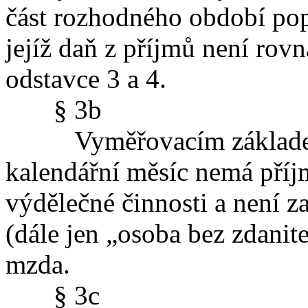
část rozhodného období po
jejíž daň z příjmů není rovn
odstavce 3 a 4.
§ 3b
Vyměřovacím základem u
kalendářní měsíc nemá příj
výdělečné činnosti a není za
(dále jen „osoba bez zdanit
mzda.
§ 3c