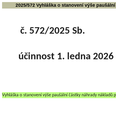
2025/572 Vyhláška o stanovení výše paušální 
č. 572/2025 Sb.
účinnost 1. ledna 2026
Vyhláška o stanovení výše paušální částky náhrady nákladů př