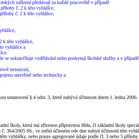
lských zařízení předávají za každé pracoviště v případě
 přílohy č. 2 k této vyhlášce,
 přílohy č. 2 k této vyhlášce,
vyhlášce,
 k této vyhlášce,
éto vyhlášce a
ášce.
de se uskutečňuje vzdělávání nebo poskytují školské služby a v případ
rově nesouvisí,
pojeno stavebně nebo technicky a
ustanovení § 4 odst. 3, které nabývá účinnosti dnem 1. ledna 2006.
školy, která má zřízenou přípravnou třídu, či základní školy speciáln
šce č. 364/2005 Sb., ve znění účinném ode dne nabytí účinnosti této vyhl
této vyhlášky, nebo pouze agregované údaje podle čl. 3 nebo 5 přílohy