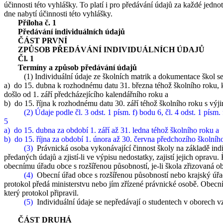
účinnosti této vyhlášky. To platí i pro předávání údajů za každé jedn
dne nabytí účinnosti této vyhlášky.
Příloha č. 1
Předávání individuálních údajů
ČÁST PRVNÍ
ZPŮSOB PŘEDÁVÁNÍ INDIVIDUÁLNÍCH ÚDAJŮ
Čl. 1
Termíny a způsob předávání údajů
(1) Individuální údaje ze školních matrik a dokumentace škol se 
a) do 15. dubna k rozhodnému datu 31. března téhož školního roku, k
došlo od 1. září předcházejícího kalendářního roku a
b) do 15. října k rozhodnému datu 30. září téhož školního roku s výji
(2)
Údaje podle čl. 3 odst. 1 písm. f) bodu 6, čl. 4 odst. 1 písm.
5
a)
do 15. dubna za období 1. září až 31. ledna téhož školního roku a
b)
do 15. října za období 1. února až 30. června předchozího školníh
(3)
Právnická osoba vykonávající činnost školy na základě indiv
předaných údajů a zjistí-li ve výpisu nedostatky, zajistí jejich oprav
obecnímu úřadu obce s rozšířenou působností, je-li škola zřizovaná ob
(4)
Obecní úřad obce s rozšířenou působností nebo krajský úřad
protokol předá ministerstvu nebo jím zřízené právnické osobě. Obecní
který protokol připravil.
(5)
Individuální údaje se nepředávají o studentech v oborech vz
ČÁST DRUHÁ