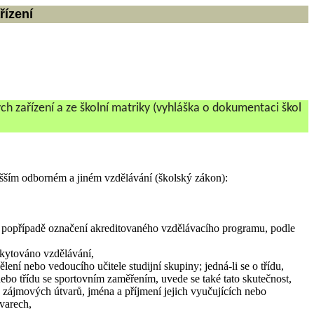
řízení
ch zařízení a ze školní matriky (vyhláška o dokumentaci škol
yšším odborném a jiném vzdělávání (školský zákon):
, popřípadě označení akreditovaného vzdělávacího programu, podle
skytováno vzdělávání,
lení nebo vedoucího učitele studijní skupiny; jedná-li se o třídu,
o třídu se sportovním zaměřením, uvede se také tato skutečnost,
 zájmových útvarů, jména a příjmení jejich vyučujících nebo
varech,