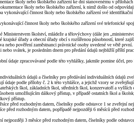
ace školy nebo školského zařízení ke dni stanovenému v přílohách 
dokumentace školy nebo školského zařízení, k nimž došlo od odpovídaj
návající činnost školy nebo školského zařízení své identifikační 
ávající činnost školy nebo školského zařízení své telefonické spojen
nisterstvem školství, mládeže a tělovýchovy (dále jen „ministerstvo
é krajské úřady a obecní úřady obcí s rozšířenou působností, které zaj
tva nebo pověření zaměstnanci právnické osoby uvedené ve větě první.
ebo svátek, je posledním dnem pro předání údajů nejbližší příští prac
daje zpracovávané podle této vyhlášky, jakmile pomine účel, pro kte
dividuálních údajů a číselníky pro předávání individuálních údajů z
daje podle přílohy č. 2 k této vyhlášce, a jejichž vzory se zveřejňu
ských škol, základních škol, středních škol, konzervatoří a vyšších o
ůsobem umožňujícím dálkový přístup, v případě ostatních škol a školský
lkový přístup.
ce před rozhodným datem, číselníky podle odstavce 1 se zveřejní nej
síce před rozhodným datem, popřípadě nejpozději 6 měsíců před rozhodn
nejpozději 3 měsíce před rozhodným datem, číselníky podle odstavce 