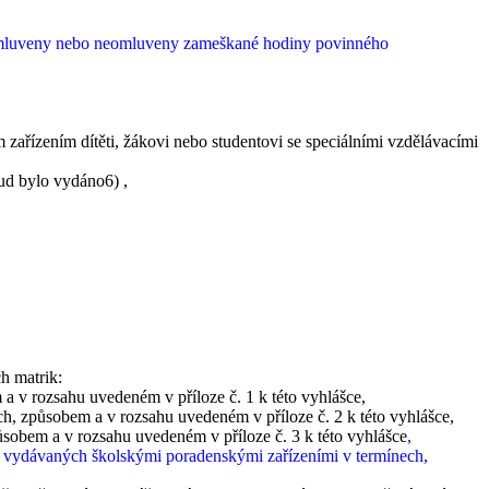
omluveny nebo neomluveny zameškané hodiny povinného
zením dítěti, žákovi nebo studentovi se speciálními vzdělávacími
kud bylo vydáno
6)
,
h matrik:
m a v rozsahu uvedeném v příloze č. 1 k této vyhlášce,
ech, způsobem a v rozsahu uvedeném v příloze č. 2 k této vyhlášce,
ůsobem a v rozsahu uvedeném v příloze č. 3 k této vyhlášce
,
ka vydávaných školskými poradenskými zařízeními v termínech,