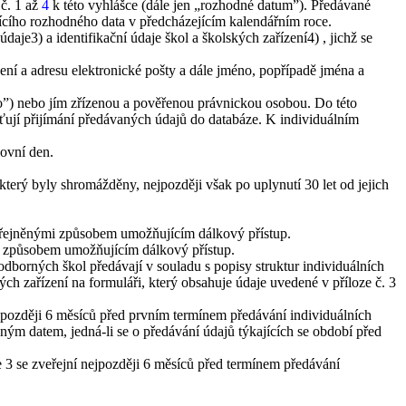
č. 1 až
4
k této vyhlášce (dále jen „rozhodné datum”). Předávané
ícího rozhodného data v předcházejícím kalendářním roce.
údaje
3)
a identifikační údaje škol a školských zařízení
4)
, jichž se
í a adresu elektronické pošty a dále jméno, popřípadě jména a
”) nebo jím zřízenou a pověřenou právnickou osobou. Do této
išťují přijímání předávaných údajů do databáze. K individuálním
ovní den.
rý byly shromážděny, nejpozději však po uplynutí 30 let od jejich
veřejněnými způsobem umožňujícím dálkový přístup.
jí způsobem umožňujícím dálkový přístup.
dborných škol předávají v souladu s popisy struktur individuálních
ch zařízení na formuláři, který obsahuje údaje uvedené v příloze č. 3
později 6 měsíců před prvním termínem předávání individuálních
ým datem, jedná-li se o předávání údajů týkajících se období před
3 se zveřejní nejpozději 6 měsíců před termínem předávání