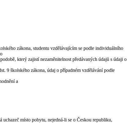
lského zákona, studentu vzdělávajícím se podle individuálního
 o
odobě, který zajistí nezaměnitelnost předávaných údajů s údaji o
dst. 9 školského zákona, údaj o případném vzdělávání podle
ýhodnění a
á uchazeč místo pobytu, nejedná-li se o Českou republiku,