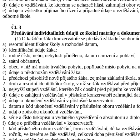
d) údaje o vzdělávání, ke kterému se uchazeč hlásí, zahrnující obor v
e) údaje o výsledku přijímacího řízení a případné údaje o vzdělávání,
odborné škole.
Čl. 3
Předávání individuálních údajů ze školní matriky a dokumen
(1) O každém žáku konzervatoře se předává základní soubor úda
a) resortní identifikátor školy a rozhodné datum,
b) identifikační údaje žáka:
1. rodné číslo, nebo, nebylo-li přiděleno, datum narození a pohlaví,
2. státní občanství,
3. obec, v níž má místo trvalého pobytu, popřípadě místo pobytu na 
c) údaje o předchozím vzdělávání žáka:
1. předchozí působiště nově přijatého žáka, zejména základní škola, st
2. druh a resortní identifikátor školy, v níž se žák vzdělával před při
3. nejvyšší stupeň vzdělání, kterého žák dosáhl před přijetím ke vzdě
d) údaje o zahájení vzdělávání v příslušné konzervatoři zahrnující d
e) údaje o ukončení vzdělávání v příslušné konzervatoři:
1. datum a kód ukončení vzdělávání v příslušném oboru vzdělání a fo
2. údaj o způsobu ukončení vzdělávání,
3. série a číslo tiskopisu u vydaného vysvědčení o absolutoriu a dipl
f) údaje o průběhu vzdělávání v konzervatoři:
1. kód příslušného oboru vzdělání, forma vzdělávání, délka vzděláván
2. ročník, ve kterém se žák vzdělává, celková doba přerušení vzděláv
3. údaj o vzdělávání ve druhém hlavním oboru,