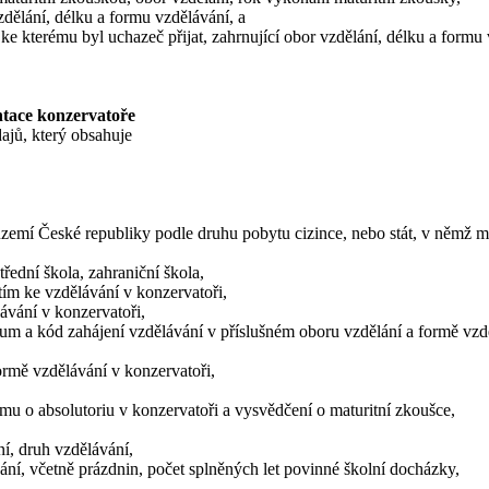
zdělání, délku a formu vzdělávání, a
 ke kterému byl uchazeč přijat, zahrnující obor vzdělání, délku a formu
tace konzervatoře
jů, který obsahuje
území České republiky podle druhu pobytu cizince, nebo stát, v němž m
řední škola, zahraniční škola,
jetím ke vzdělávání v konzervatoři,
lávání v konzervatoři,
atum a kód zahájení vzdělávání v příslušném oboru vzdělání a formě vzd
rmě vzdělávání v konzervatoři,
omu o absolutoriu v konzervatoři a vysvědčení o maturitní zkoušce,
í, druh vzdělávání,
ání, včetně prázdnin, počet splněných let povinné školní docházky,