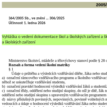
2005/
364/2005 Sb., ve znění … 306/2025
Účinnost 1. ledna 2026
Vyhláška o vedení dokumentace škol a školských zařízení a šk
a školských zařízení
Ministerstvo školství, mládeže a tělovýchovy stanoví podle § 28 o
Rozsah a forma vedení školní matriky
§ 1
Údaje o průběhu a výsledcích vzdělávání dítěte, žáka nebo studen
a) označení rámcového vzdělávacího programu a školního vzdělávací
něhož se uskutečňuje vzdělávání studenta,
b) označení pravidel hodnocení výsledků vzdělávání žáků a studentů
c) označení třídy, oddělení nebo studijní skupiny, do níž je dítě, žák 
oddělení nebo studijní skupinu s upraveným vzdělávacím programem n
d) názvy příslušných povinných, nepovinných, povinně volitelných ne
vedoucích a údaje o hodnocení výsledků vzdělávání žáka nebo studen