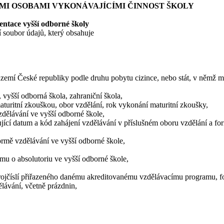
I OSOBAMI VYKONÁVAJÍCÍMI ČINNOST ŠKOLY
tace vyšší odborné školy
oubor údajů, který obsahuje
území České republiky podle druhu pobytu cizince, nebo stát, v němž má
 vyšší odborná škola, zahraniční škola,
s maturitní zkouškou, obor vzdělání, rok vykonání maturitní zkoušky,
vzdělávání ve vyšší odborné škole,
ující datum a kód zahájení vzdělávání v příslušném oboru vzdělání a fo
ormě vzdělávání ve vyšší odborné škole,
omu o absolutoriu ve vyšší odborné škole,
trojčíslí přiřazeného danému akreditovanému vzdělávacímu programu, f
ělávání, včetně prázdnin,