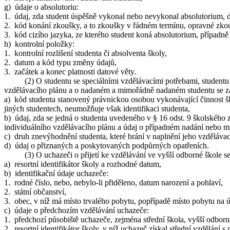
g) údaje o absolutoriu:
1. údaj, zda student úspěšně vykonal nebo nevykonal absolutorium, d
2. kód konání zkoušky, a to zkoušky v řádném termínu, opravné zko
3. kód cizího jazyka, ze kterého student koná absolutorium, případně
h) kontrolní položky:
1. kontrolní rozlišení studenta či absolventa školy,
2. datum a kód typu změny údajů,
3. začátek a konec platnosti datové věty.
(2) O studentu se speciálními vzdělávacími potřebami, studentu zař
vzdělávacího plánu a o nadaném a mimořádně nadaném studentu se z
a) kód studenta stanovený právnickou osobou vykonávající činnost šk
jiných studentech, neumožňuje však identifikaci studenta,
b) údaj, zda se jedná o studenta uvedeného v § 16 odst. 9 školského
individuálního vzdělávacího plánu a údaj o případném nadání nebo 
c) druh znevýhodnění studenta, které brání v naplnění jeho vzděláva
d) údaj o přiznaných a poskytovaných podpůrných opatřeních.
(3) O uchazeči o přijetí ke vzdělávání ve vyšší odborné škole se 
a) resortní identifikátor školy a rozhodné datum,
b) identifikační údaje uchazeče:
1. rodné číslo, nebo, nebylo-li přiděleno, datum narození a pohlaví,
2. státní občanství,
3. obec, v níž má místo trvalého pobytu, popřípadě místo pobytu na 
c) údaje o předchozím vzdělávání uchazeče:
1. předchozí působiště uchazeče, zejména střední škola, vyšší odborná
2. resortní identifikátor školy, v níž uchazeč získal střední vzdělání