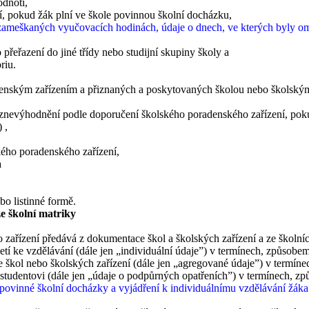
dnotí,
í, pokud žák plní ve škole povinnou školní docházku,
ameškaných vyučovacích hodinách, údaje o dnech, ve kterých byly 
řeřazení do jiné třídy nebo studijní skupiny školy a
riu.
 zařízením a přiznaných a poskytovaných školou nebo školským zaří
or znevýhodnění podle doporučení školského poradenského zařízení, po
)
,
ého poradenského zařízení,
a
o listinné formě.
e školní matriky
ízení předává z dokumentace škol a školských zařízení a ze školníc
ijetí ke vzdělávání (dále jen „individuální údaje”) v termínech, způsobe
 se škol nebo školských zařízení (dále jen „agregované údaje”) v termín
studentovi (dále jen „údaje o podpůrných opatřeních”) v termínech, zp
 povinné školní docházky a vyjádření k individuálnímu vzdělávání žá