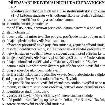
PŘEDÁVÁNÍ INDIVIDUÁLNÍCH ÚDAJŮ PRÁVNICKÝM
Čl. 2
Předávání individuálních údajů ze školní matriky a dokumen
(1) O každém studentu vyšší odborné školy se předává základní s
a) resortní identifikátor školy a rozhodné datum,
b) identifikační údaje studenta:
1. rodné číslo, nebo, nebylo-li přiděleno, datum narození a pohlaví,
2. státní občanství,
3. obec, v níž má místo trvalého pobytu, popřípadě místo pobytu na 
c) údaje o předchozím vzdělávání studenta:
1. předchozí působiště nově přijatého studenta, zejména střední škola,
2. resortní identifikátor školy, v níž student získal střední vzdělání 
3. nejvyšší stupeň vzdělání, kterého student dosáhl před přijetím ke 
d) údaje o zahájení vzdělávání v příslušné vyšší odborné škole zahrn
e) údaje o ukončení vzdělávání v příslušné vyšší odborné škole:
1. datum a kód ukončení vzdělávání v příslušném oboru vzdělání a f
2. údaj o způsobu ukončení vzdělávání,
3. série a číslo tiskopisu u vydaného vysvědčení o absolutoriu a dipl
f) údaje o průběhu vyššího odborného vzdělávání:
1. kód příslušného oboru vzdělání včetně posledního dvojčíslí nebo 
2. ročník, ve kterém se student vzdělává, celková doba přerušení vzd
3. identifikace studijní skupiny,
4. vyučovací jazyk, kódy cizích jazyků, které student studuje,
5. kód průběhu vzdělávání, opakování ročníku, přerušení vzdělávání,
6. zdroje financování vzdělávání studenta,