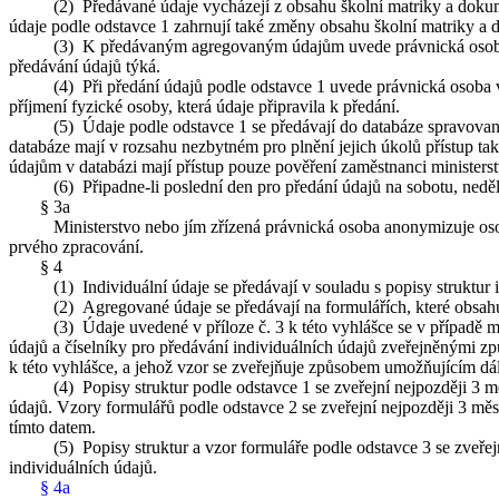
(2) Předávané údaje vycházejí z obsahu školní matriky a dokument
údaje podle odstavce 1 zahrnují také změny obsahu školní matriky a 
(3) K předávaným agregovaným údajům uvede právnická osoba vyko
předávání údajů týká.
(4) Při předání údajů podle odstavce 1 uvede právnická osoba vykon
příjmení fyzické osoby, která údaje připravila k předání.
(5) Údaje podle odstavce 1 se předávají do databáze spravované Mi
databáze mají v rozsahu nezbytném pro plnění jejich úkolů přístup tak
údajům v databázi mají přístup pouze pověření zaměstnanci ministers
(6) Připadne-li poslední den pro předání údajů na sobotu, neděli n
§ 3a
Ministerstvo nebo jím zřízená právnická osoba anonymizuje osobní ú
prvého zpracování.
§ 4
(1) Individuální údaje se předávají v souladu s popisy struktur in
(2) Agregované údaje se předávají na formulářích, které obsahují ú
(3) Údaje uvedené v příloze č. 3 k této vyhlášce se v případě mateř
údajů a číselníky pro předávání individuálních údajů zveřejněnými zp
k této vyhlášce, a jehož vzor se zveřejňuje způsobem umožňujícím dá
(4) Popisy struktur podle odstavce 1 se zveřejní nejpozději 3 měsí
údajů. Vzory formulářů podle odstavce 2 se zveřejní nejpozději 3 mě
tímto datem.
(5) Popisy struktur a vzor formuláře podle odstavce 3 se zveřejní 
individuálních údajů.
§ 4a