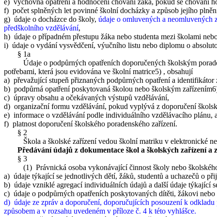
e) výchovná opatření a hodnocení chování žáka, pokud se chování ho
f) počet splněných let povinné školní docházky a způsob jejího plněn
g) údaje o docházce do školy,
údaje o omluvených a neomluvených z
předškolního vzdělávání
,
h) údaje o případném přestupu žáka nebo studenta mezi školami nebo p
i) údaje o vydání vysvědčení, výučního listu nebo diplomu o absoluto
§ 1a
Údaje o podpůrných opatřeních doporučených školským poradenským
potřebami, která jsou evidována ve školní matrice
5)
, obsahují
a) převažující stupeň přiznaných podpůrných opatření a identifikát
b) podpůrná opatření poskytovaná školou nebo školským zařízením
6
c) úpravy obsahu a očekávaných výstupů vzdělávání,
d) organizační formu vzdělávání, pokud vyplývá z doporučení školsk
e) informace o vzdělávání podle individuálního vzdělávacího plánu, 
f) platnost doporučení školského poradenského zařízení.
§ 2
Škola a školské zařízení vedou školní matriku v elektronické neb
Předávání údajů z dokumentace škol a školských zařízení a z
§ 3
(1) Právnická osoba vykonávající činnost školy nebo školského zař
a) údaje týkající se jednotlivých dětí, žáků, studentů a uchazečů o př
b) údaje vzniklé agregací individuálních údajů a další údaje týkající
c) údaje o podpůrných opatřeních poskytovaných dítěti, žákovi nebo 
d)
údaje ze zpráv a doporučení, doporučujících posouzení k odkladu
způsobem a v rozsahu uvedeném v příloze č. 4 k této vyhlášce.