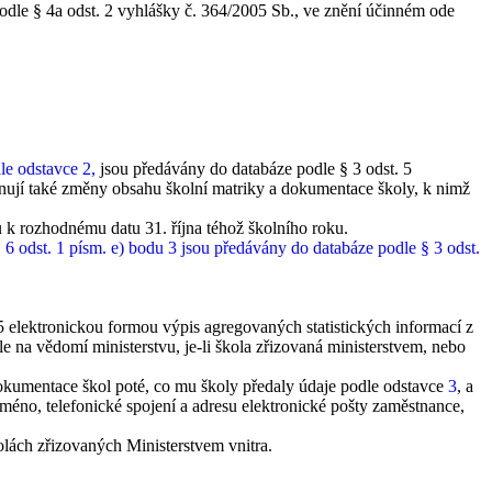
 podle § 4a odst. 2 vyhlášky č. 364/2005 Sb., ve znění účinném ode
le odstavce 2,
jsou předávány do databáze podle § 3 odst. 5
rnují také změny obsahu školní matriky a dokumentace školy, k nimž
u k rozhodnému datu 31. října téhož školního roku.
 čl. 6 odst. 1 písm. e) bodu 3 jsou předávány do databáze podle § 3 odst.
5 elektronickou formou výpis agregovaných statistických informací z
šle na vědomí ministerstvu, je-li škola zřizovaná ministerstvem, nebo
okumentace škol poté, co mu školy předaly údaje podle odstavce
3
, a
méno, telefonické spojení a adresu elektronické pošty zaměstnance,
olách zřizovaných Ministerstvem vnitra.