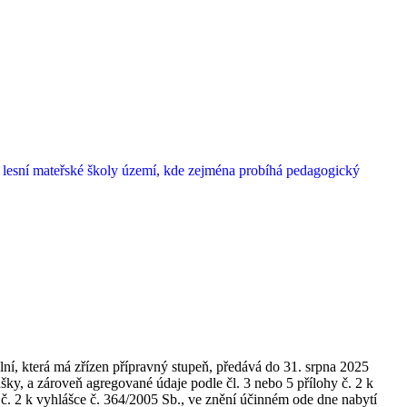
ě lesní mateřské školy území, kde zejména probíhá pedagogický
í, která má zřízen přípravný stupeň, předává do 31. srpna 2025
ášky, a zároveň agregované údaje podle čl. 3 nebo 5 přílohy č. 2 k
 č. 2 k vyhlášce č. 364/2005 Sb., ve znění účinném ode dne nabytí