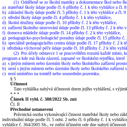
(1)
Odděleně se ze školní matriky a dokumentace škol nebo ško
a)
mateřské školy údaje podle čl. 6 přílohy č. 1 k této vyhlášce a čl. 8
b)
základní školy údaje podle čl. 5 přílohy č. 1 k této vyhlášce a čl. 9
c)
střední školy údaje podle čl. 4 přílohy č. 1 k této vyhlášce,
d)
školní družiny údaje podle čl. 10 přílohy č. 2 k této vyhlášce,
e)
zařízení školního stravování údaje podle čl. 13 přílohy č. 2 k této 
f)
domova mládeže údaje podle čl. 14 přílohy č. 2 k této vyhlášce,
g)
pedagogicko-psychologické poradny údaje podle čl. 15 přílohy č. 2
h)
speciálně pedagogického centra údaje podle čl. 17 přílohy č. 2 k t
i)
střediska výchovné péče údaje podle čl. 18 přílohy č. 2 k této vyhl
(2)
Pro účely odstavce 1 se pracovištěm rozumí každé místo, k
program a kde má škola zázemí, zapsané ve školském rejstříku, které
a)
s jiným místem nebo územím školy nebo školského zařízení prosto
b)
není s jiným místem nebo územím školy nebo školského zařízení s
c)
není umístěno na tomtéž nebo sousedním pozemku.
§ 5
Účinnost
Tato vyhláška nabývá účinnosti dnem jejího vyhlášení, s výjimkou 
* * *
Článek II vyhl. č.
388/2022 Sb.
zní:
Čl. II
Přechodné ustanovení
Právnická osoba vykonávající činnost mateřské školy nebo základní 
individuální údaje podle čl. 5 odst. 2 nebo čl. 6 přílohy č. 1 k vyhlá
vyhlášce č. 364/2005 Sb., ve znění účinném ode dne nabytí účinnosti 