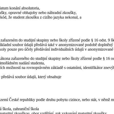
atum konání absolutoria,
ušky, opravné obhajoby nebo náhradní zkoušky,
 kód, že student zkoušku z cizího jazyka nekonal, a
azeném do studijní skupiny nebo školy zřízené podle § 16 odst. 9 ško
ákladní soubor údajů předává také v anonymizované podobě doplněný
oly pouze pro účely předávání individuálních údajů v anonymizované p
 zákona zařazeného do studijní skupiny nebo školy zřízené podle § 16 o
mimořádném nadání studenta,
cích možností na rovnoprávném základě s ostatními, identifikátor znev
předává soubor údajů, který obsahuje
území České republiky podle druhu pobytu cizince, nebo stát, v němž m
 škola, zahraniční škola
 s maturitní zkouškou, obor vzdělání, rok vykonání maturitní zkoušky,