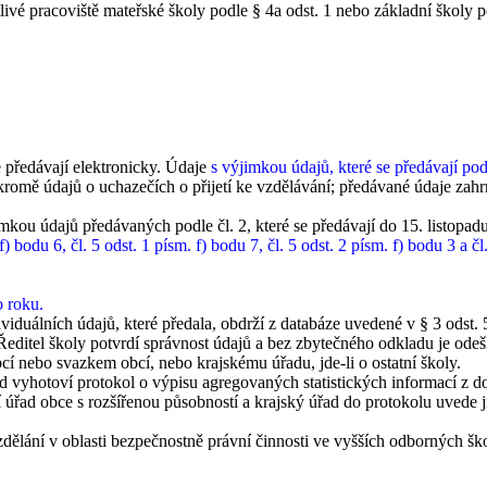
otlivé pracoviště mateřské školy podle § 4a odst. 1 nebo základní školy
předávají elektronicky. Údaje
s výjimkou údajů, které se předávají pod
romě údajů o uchazečích o přijetí ke vzdělávání; předávané údaje zah
mkou údajů předávaných podle čl. 2, které se předávají do 15. listopad
 f) bodu 6, čl. 5 odst. 1 písm. f) bodu 7, čl. 5 odst. 2 písm. f) bodu 3 a
o roku.
iduálních údajů, které předala, obdrží z databáze uvedené v § 3 odst. 
u. Ředitel školy potvrdí správnost údajů a bez zbytečného odkladu je ode
cí nebo svazkem obcí, nebo krajskému úřadu, jde-li o ostatní školy.
 vyhotoví protokol o výpisu agregovaných statistických informací z d
 úřad obce s rozšířenou působností a krajský úřad do protokolu uvede j
dělání v oblasti bezpečnostně právní činnosti ve vyšších odborných šk