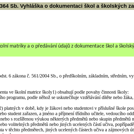
364 Sb. Vyhláška o dokumentaci škol a školských za
olní matriky a o předávání údajů z dokumentace škol a školský
dst. 6 zákona č.
561/2004 Sb.
, o předškolním, základním, středním, v
ta ve školní matrice školy
1)
obsahují podle povahy činnosti školy:
ho programu, podle něhož se uskutečňuje vzdělávání dítěte nebo žáka
2)
platných v době, kdy je žákovi nebo studentovi v příslušné škole po
nebo student zařazen, a jméno a příjmení třídního učitele, vedoucího oddě
ebo s rozšířenou výukou některých předmětů nebo skupin předmětů neb
bo volitelných předmětů nebo jiných ucelených částí učiva, popřípadě
ta v těchto předmětech, jiných ucelených částech učiva a zájmových út