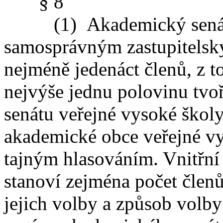
§ 8
(1) Akademický senát ve
samosprávným zastupitels
nejméně jedenáct členů, z t
nejvýše jednu polovinu tvo
senátu veřejné vysoké školy
akademické obce veřejné vy
tajným hlasováním. Vnitřní
stanoví zejména počet člen
jejich volby a způsob volb