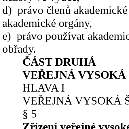
d) právo členů akademické o
akademické orgány,
e) právo používat akademic
obřady.
ČÁST DRUHÁ
VEŘEJNÁ VYSOKÁ ŠK
HLAVA I
VEŘEJNÁ VYSOKÁ 
§ 5
Zřízení veřejné vysok