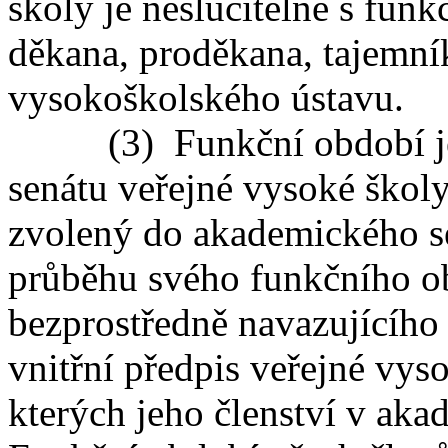
školy je neslučitelné s funkc
děkana, proděkana, tajemník
vysokoškolského ústavu.
(3) Funkční období jedn
senátu veřejné vysoké školy j
zvolený do akademického se
průběhu svého funkčního ob
bezprostředně navazujícího
vnitřní předpis veřejné vys
kterých jeho členství v ak