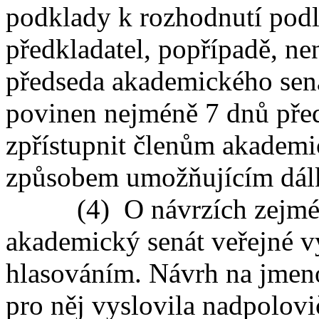
podklady k rozhodnutí podle
předkladatel, popřípadě, nen
předseda akademického sená
povinen nejméně 7 dnů před
zpřístupnit členům akademi
způsobem umožňujícím dálk
(4) O návrzích zejména p
akademický senát veřejné v
hlasováním. Návrh na jmenová
pro něj vyslovila nadpolovi