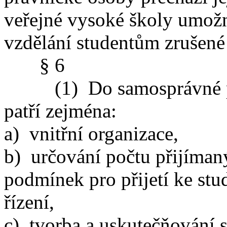
veřejné vysoké školy umož
vzdělání studentům zrušené
§ 6
(1) Do samosprávné půso
patří zejména:
a) vnitřní organizace,
b) určování počtu přijíman
podmínek pro přijetí ke stu
řízení,
c) tvorba a uskutečňování 