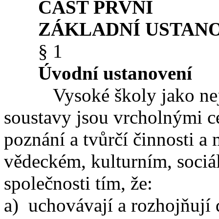
ČÁST PRVNÍ
ZÁKLADNÍ USTANO
§ 1
Úvodní ustanovení
Vysoké školy jako nejvy
soustavy jsou vrcholnými ce
poznání a tvůrčí činnosti a
vědeckém, kulturním, soci
společnosti tím, že:
a) uchovávají a rozhojňují