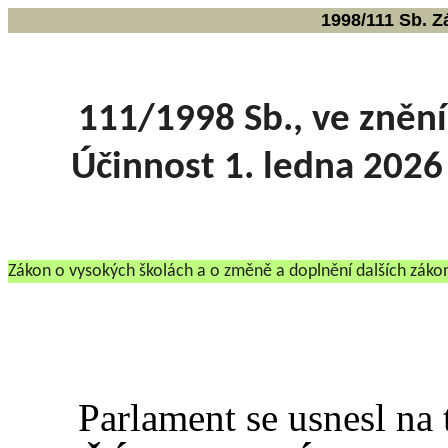
1998/111 Sb. 
111/1998 Sb., ve zněn
Účinnost 1. ledna 2026
Zákon o vysokých školách a o změně a doplnění dalších záko
Parlament se usnesl na t