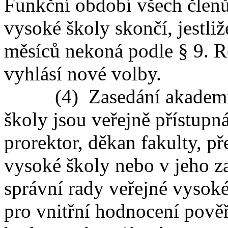
Funkční období všech člen
vysoké školy skončí, jestli
měsíců nekoná podle § 9. R
vyhlásí nové volby.
(4) Zasedání akademick
školy jsou veřejně přístupn
prorektor, děkan fakulty, p
vysoké školy nebo v jeho z
správní rady veřejné vysoké
pro vnitřní hodnocení pověř