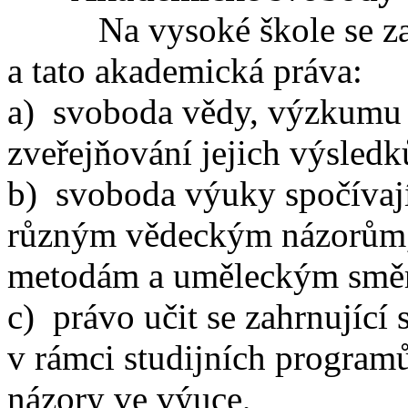
Na vysoké škole se zaru
a tato akademická práva:
a) svoboda vědy, výzkumu 
zveřejňování jejich výsledk
b) svoboda výuky spočívajíc
různým vědeckým názorům
metodám a uměleckým smě
c) právo učit se zahrnující
v rámci studijních program
názory ve výuce,