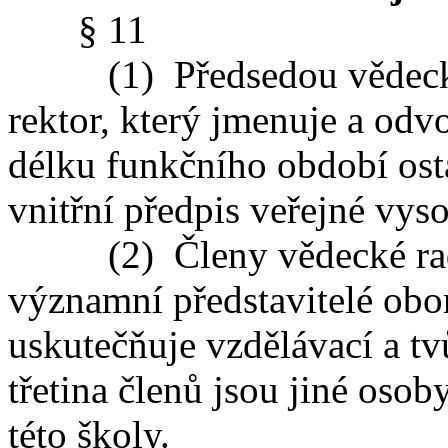
§ 11
(1) Předsedou vědecké r
rektor, který jmenuje a odv
délku funkčního období ost
vnitřní předpis veřejné vys
(2) Členy vědecké rady 
významní představitelé obo
uskutečňuje vzdělávací a tv
třetina členů jsou jiné oso
této školy.