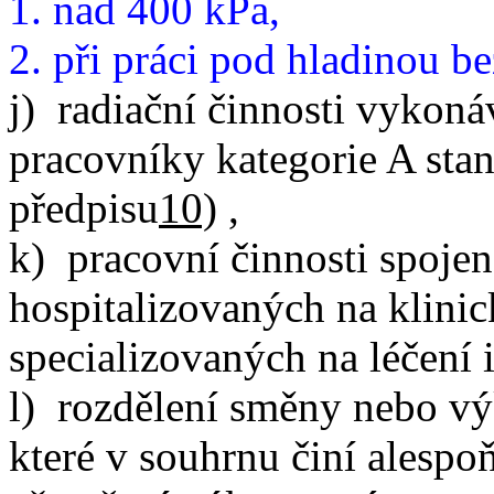
1. nad 400 kPa,
2. při práci pod hladinou b
j) radiační činnosti vyko
pracovníky kategorie A st
předpisu
10)
,
k) pracovní činnosti spoje
hospitalizovaných na klinic
specializovaných na léčení
l) rozdělení směny nebo v
které v souhrnu činí alespoň