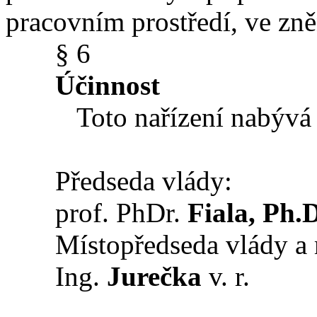
pracovním prostředí, ve zně
§ 6
Účinnost
Toto nařízení nabývá úč
Předseda vlády:
prof. PhDr.
Fiala,
Ph.D
Místopředseda vlády a min
Ing.
Jurečka
v. r.