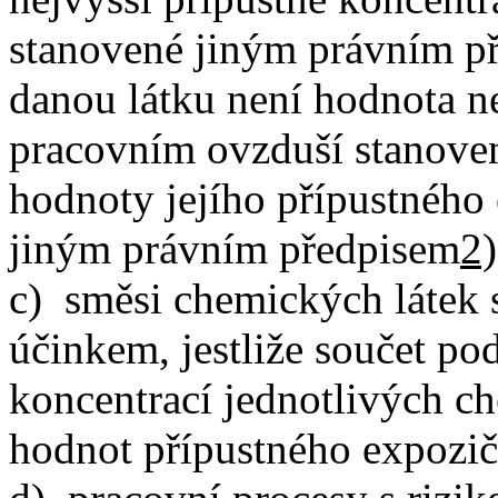
stanovené jiným právním p
danou látku není hodnota ne
pracovním ovzduší stanoven
hodnoty jejího přípustného
jiným právním předpisem
2)
c) směsi chemických látek
účinkem, jestliže součet p
koncentrací jednotlivých ch
hodnot přípustného expozičn