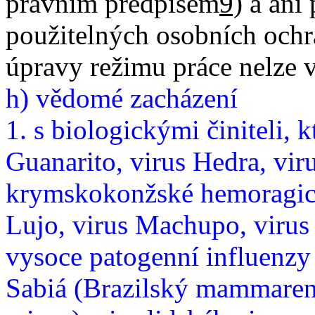
právním předpisem
9)
a ani 
použitelných osobních ochr
úpravy režimu práce nelze v
h) vědomé zacházení
1. s biologickými činiteli, 
Guanarito, virus Hedra, viru
krymskokonžské hemoragické
Lujo, virus Machupo, virus
vysoce patogenní influenzy
Sabiá (Brazilský mammarena