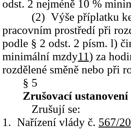
odst. 2 nejméně 10 % mini
(2) Výše příplatku ke m
pracovním prostředí při ro
podle § 2 odst. 2 písm. l) 
minimální mzdy
11)
za hodi
rozdělené směně nebo při r
§ 5
Zrušovací ustanovení
Zrušují se:
1. Nařízení vlády č.
567/20