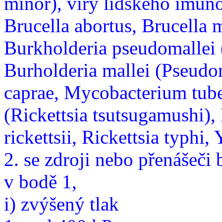
minor), viry lidského imunod
Brucella abortus, Brucella m
Burkholderia pseudomallei
Burholderia mallei (Pseud
caprae, Mycobacterium tube
(Rickettsia tsutsugamushi), 
rickettsii, Rickettsia typhi, 
2. se zdroji nebo přenášeči
v bodě 1,
i) zvýšený tlak