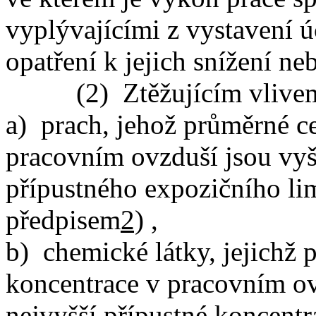
vyplývajícími z vystavení ú
opatření k jejich snížení ne
(2) Ztěžujícím vlivem p
a) prach, jehož průměrné c
pracovním ovzduší jsou vyš
přípustného expozičního li
předpisem
2)
,
b) chemické látky, jejichž
koncentrace v pracovním ov
nejvyšší přípustné koncent