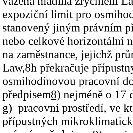
vážená hladina zrychlení La
expoziční limit pro osmiho
stanovený jiným právním p
nebo celkové horizontální n
na zaměstnance, jejichž pr
Law,8h překračuje přípustný
osmihodinovou pracovní d
předpisem
8)
nejméně o 17 
g) pracovní prostředí, ve 
přípustných mikroklimatic