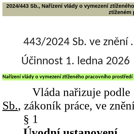
2024/443 Sb., Nařízení vlády o vymezení ztíženého
ztíženém 
443/2024 Sb. ve znění
Účinnost 1. ledna 2026
Nařízení vlády o vymezení ztíženého pracovního prostředí 
Vláda nařizuje podle § 
Sb.
, zákoník práce, ve zněn
§ 1
Úvodní ustanovení