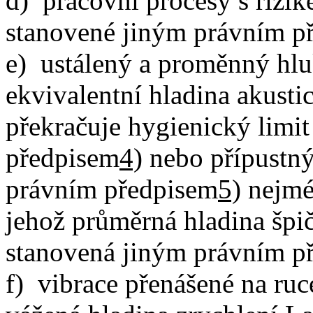
d) pracovní procesy s rizi
stanovené jiným právním p
e) ustálený a proměnný hlu
ekvivalentní hladina akust
překračuje hygienický limi
předpisem
4)
nebo přípustný
právním předpisem
5)
nejmén
jehož průměrná hladina špi
stanovená jiným právním p
f) vibrace přenášené na ruc