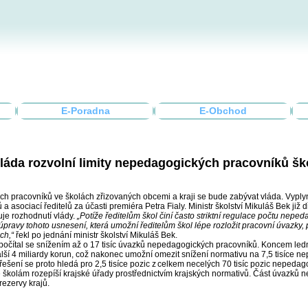
E-Poradna
E-Obchod
láda rozvolní limity nepedagogických pracovníků šk
 pracovníků ve školách zřizovaných obcemi a kraji se bude zabývat vláda. Vyplyn
 asociací ředitelů za účasti premiéra Petra Fialy. Ministr školství Mikuláš Bek již dř
je rozhodnutí vlády.
„Potíže ředitelům škol činí často striktní regulace počtu nepe
úpravy tohoto usnesení, která umožní ředitelům škol lépe rozložit pracovní úvazky
ch,“
řekl po jednání ministr školství Mikuláš Bek.
í počítal se snížením až o 17 tisíc úvazků nepedagogických pracovníků. Koncem ledn
alší 4 miliardy korun, což nakonec umožní omezit snížení normativu na 7,5 tisíce
řešení se proto hledá pro 2,5 tisíce pozic z celkem necelých 70 tisíc pozic nepeda
ě školám rozepíší krajské úřady prostřednictvím krajských normativů. Část úvazků n
rezervy krajů.