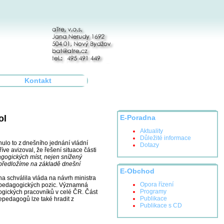
Kontakt
ol
E-Poradna
Aktuality
Důležité informace
ulo to z dnešního jednání vládní
Dotazy
íve avizoval, že řešení situace části
dagogických míst, nejen snížený
, předložíme na základě dnešní
E-Obchod
a schválila vláda na návrh ministra
Opora řízení
 nepedagogických pozic. Významná
Programy
gogických pracovníků v celé ČR. Část
Publikace
epedagogů lze také hradit z
Publikace s CD