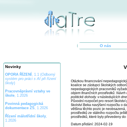
O nás
V
Novinky
OPORA ŘÍZENÍ
, 1.1 (
Odborný
systém pro práci s AI při řízení
Otázkou financování nepedagogických
školy
)
koalice se zástupci školských odborů a
nepedagogických pracovníků vyžadu
Pracovněprávní vztahy ve
objem finančních prostředků. Návrh 
škole
, 1.2026
politické dohody. v následujících dne
Původní rozpočet pro resort školstv
Povinná pedagogická
školství Beka navýšení rozpočtu o d
dokumentace ZŠ
, 1.2026
většina těchto pozic je neobsazená, 
prostředků ze státního rozpočtu ješt
Řízení málotřídní školy
,
prostředků, které byly převedeny do 
1.2026
Datum přidání: 2024-02-19