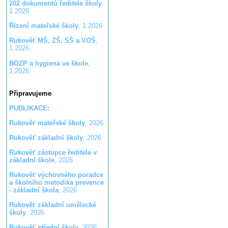
202 dokumentů ředitele školy
,
1.2026
Řízení mateřské školy
, 1.2026
Rukověť MŠ, ZŠ, SŠ a VOŠ
,
1.2026
BOZP a hygiena ve škole
,
1.2026
Připravujeme
PUBLIKACE:
Rukověť mateřské školy
, 2026
Rukověť základní školy
, 2026
Rukověť zástupce ředitele v
základní škole
, 2026
Rukověť výchovného poradce
a školního metodika prevence
- základní škola
, 2026
Rukověť základní umělecké
školy
, 2026
Rukověť střední školy
, 2026